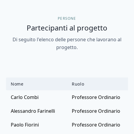
Home
Struttura
Laboratorio
Documenti
PERSONE
Team
Ricerca
Partecipanti al progetto
Di seguito l'elenco delle persone che lavorano al
progetto.
Nome
Ruolo
Carlo Combi
Professore Ordinario
Alessandro Farinelli
Professore Ordinario
Paolo Fiorini
Professore Ordinario